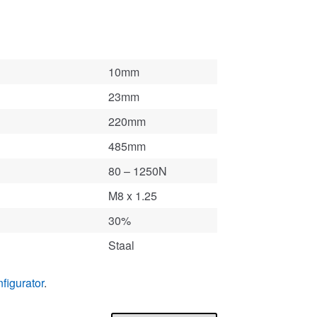
10mm
23mm
220mm
485mm
80 – 1250N
M8 x 1.25
30%
Staal
figurator
.