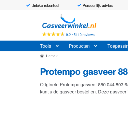
Unieke rekentool
Persoonlijk advies
Ga
Ga
door
naar
naar
de
-
9.2
5110 reviews
navigatie
inhoud
Tools
Producten
Toepassi
Home
Protempo gasveer 88
Originele Protempo gasveer 880.044.803.
kunt u de gasveer bestellen. Deze gasvee