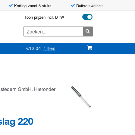
Korting vanaf 6 stuks
Duitse kwaliteit
Toon prijzen incl. BTW
Zoeken
naar:
€
12,04
1 item
asfedern GmbH. Hieronder
slag 220