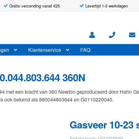
Gratis verzending vanaf €25
Levertijd 1-3 werkdagen
ngen
Klantenservice
FAQ
0.044.803.644 360N
644 met een kracht van 360 Newton geproduceerd door Hahn G
r is ook bekend als 880044803644 en G0110220045.
Gasveer 10-23 
Artikelnummer: G0110220045