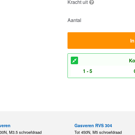
Kracht uit
Aantal
I
Ko
1 - 5
veren
Gasveren RVS 304
200N, M3.5 schroefdraad
Tot 450N, M5 schroefdraad