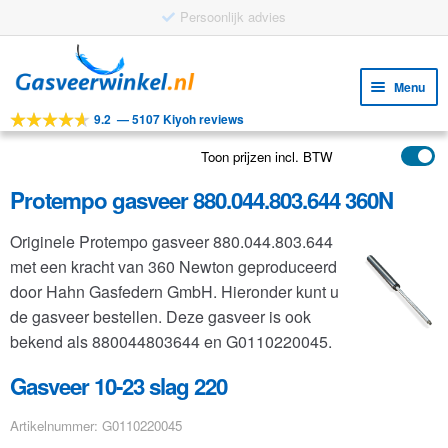
Persoonlijk advies
Ga
Ga
door
naar
Menu
naar
de
9.2
—
5107 Kiyoh reviews
navigatie
inhoud
Subm
Tools
uitv
Toon prijzen incl. BTW
Subm
Producten
uitv
Protempo gasveer 880.044.803.644 360N
Subm
Toepassingen
uitv
Originele Protempo gasveer 880.044.803.644
Subm
Klantenservice
met een kracht van 360 Newton geproduceerd
uitv
FAQ
door Hahn Gasfedern GmbH. Hieronder kunt u
de gasveer bestellen. Deze gasveer is ook
bekend als 880044803644 en G0110220045.
Gasveer 10-23 slag 220
Artikelnummer: G0110220045