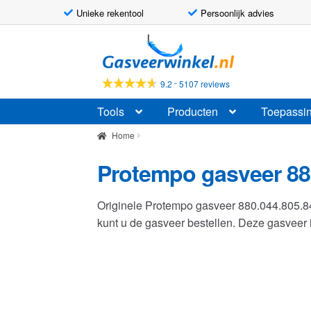
Unieke rekentool
Persoonlijk advies
Ga
Ga
door
naar
naar
de
-
9.2
5107 reviews
navigatie
inhoud
Tools
Producten
Toepassi
Home
Protempo gasveer 88
Originele Protempo gasveer 880.044.805.
kunt u de gasveer bestellen. Deze gasvee