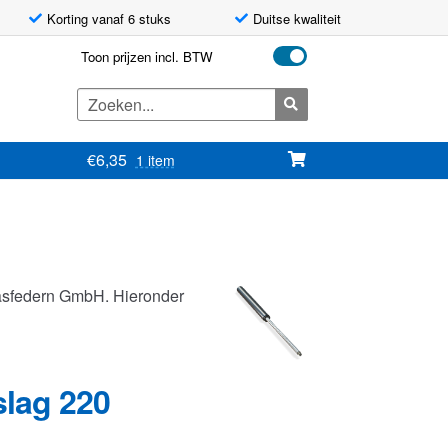
Korting vanaf 6 stuks
Duitse kwaliteit
Toon prijzen incl. BTW
Zoeken
naar:
€
6,35
1 item
asfedern GmbH. Hieronder
slag 220