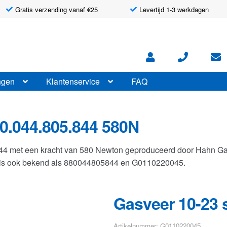
Gratis verzending vanaf €25
Levertijd 1-3 werkdagen
ngen
Klantenservice
FAQ
0.044.805.844 580N
844 met een kracht van 580 Newton geproduceerd door Hahn G
r is ook bekend als 880044805844 en G0110220045.
Gasveer 10-23 
Artikelnummer: G0110220045