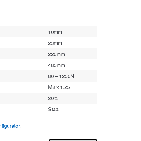
10mm
23mm
220mm
485mm
80 – 1250N
M8 x 1.25
30%
Staal
figurator
.