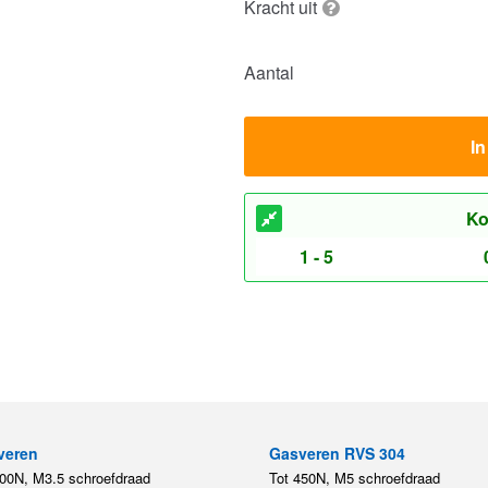
Kracht uit
Aantal
I
Ko
1 - 5
veren
Gasveren RVS 304
200N, M3.5 schroefdraad
Tot 450N, M5 schroefdraad