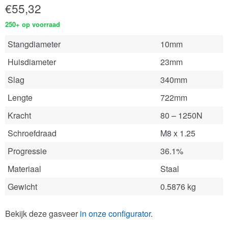
€
55,32
250+ op voorraad
Stangdiameter
10mm
Huisdiameter
23mm
Slag
340mm
Lengte
722mm
Kracht
80 – 1250N
Schroefdraad
M8 x 1.25
Progressie
36.1%
Materiaal
Staal
Gewicht
0.5876 kg
Bekijk deze gasveer
in onze configurator
.