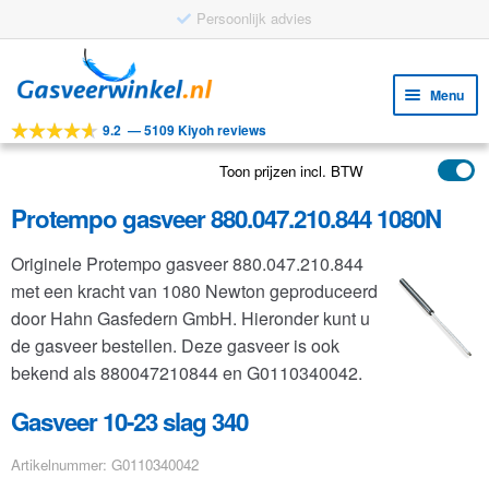
Persoonlijk advies
Ga
Ga
door
naar
Menu
naar
de
9.2
—
5109 Kiyoh reviews
navigatie
inhoud
Subm
Tools
uitv
Toon prijzen incl. BTW
Subm
Producten
uitv
Protempo gasveer 880.047.210.844 1080N
Subm
Toepassingen
uitv
Originele Protempo gasveer 880.047.210.844
Subm
Klantenservice
met een kracht van 1080 Newton geproduceerd
uitv
FAQ
door Hahn Gasfedern GmbH. Hieronder kunt u
de gasveer bestellen. Deze gasveer is ook
bekend als 880047210844 en G0110340042.
Gasveer 10-23 slag 340
Artikelnummer: G0110340042