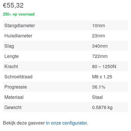
€
55,32
250+ op voorraad
Stangdiameter
10mm
Huisdiameter
23mm
Slag
340mm
Lengte
722mm
Kracht
80 – 1250N
Schroefdraad
M8 x 1.25
Progressie
36.1%
Materiaal
Staal
Gewicht
0.5876 kg
Bekijk deze gasveer
in onze configurator
.