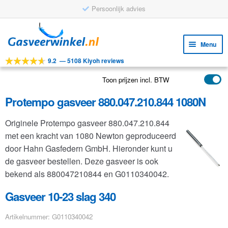
Persoonlijk advies
Ga
Ga
door
naar
Menu
naar
de
9.2
—
5108 Kiyoh reviews
navigatie
inhoud
Subm
Tools
uitv
Toon prijzen incl. BTW
Subm
Producten
uitv
Protempo gasveer 880.047.210.844 1080N
Subm
Toepassingen
uitv
Originele Protempo gasveer 880.047.210.844
Subm
Klantenservice
met een kracht van 1080 Newton geproduceerd
uitv
FAQ
door Hahn Gasfedern GmbH. Hieronder kunt u
de gasveer bestellen. Deze gasveer is ook
bekend als 880047210844 en G0110340042.
Gasveer 10-23 slag 340
Artikelnummer: G0110340042