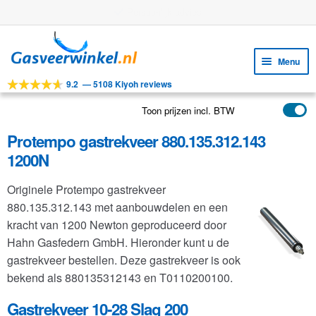
Gratis verzending vanaf €25
Ga
Ga
door
naar
Menu
naar
de
9.2
—
5108 Kiyoh reviews
navigatie
inhoud
Subm
Tools
uitv
Toon prijzen incl. BTW
Subm
Producten
uitv
Protempo gastrekveer 880.135.312.143
Subm
Toepassingen
1200N
uitv
Subm
Klantenservice
Originele Protempo gastrekveer
uitv
FAQ
880.135.312.143 met aanbouwdelen en een
kracht van 1200 Newton geproduceerd door
Hahn Gasfedern GmbH. Hieronder kunt u de
gastrekveer bestellen. Deze gastrekveer is ook
bekend als 880135312143 en T0110200100.
Gastrekveer 10-28 Slag 200