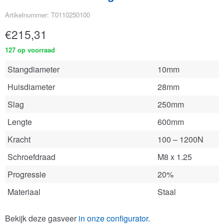
Artikelnummer: T0110250100
€
215,31
127 op voorraad
Stangdiameter
10mm
Huisdiameter
28mm
Slag
250mm
Lengte
600mm
Kracht
100 – 1200N
Schroefdraad
M8 x 1.25
Progressie
20%
Materiaal
Staal
Bekijk deze gasveer
in onze configurator
.