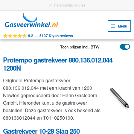
Gratis verzending vanaf €25
Ga
Ga
door
naar
Menu
naar
de
9.2
—
5107 Kiyoh reviews
navigatie
inhoud
Subm
Tools
uitv
Toon prijzen incl. BTW
Subm
Producten
uitv
Protempo gastrekveer 880.136.012.044
Subm
Toepassingen
1200N
uitv
Subm
Klantenservice
Originele Protempo gastrekveer
uitv
FAQ
880.136.012.044 met een kracht van 1200
Newton geproduceerd door Hahn Gasfedern
GmbH. Hieronder kunt u de gastrekveer
bestellen. Deze gastrekveer is ook bekend als
880136012044 en T0110250100.
Gastrekveer 10-28 Slag 250