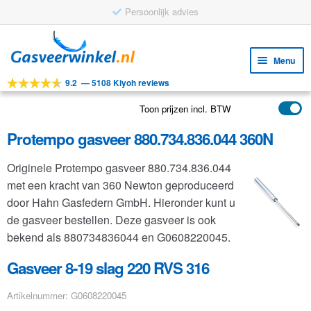
Persoonlijk advies
Ga
Ga
door
naar
Menu
naar
de
9.2
—
5108 Kiyoh reviews
navigatie
inhoud
Subm
Tools
uitv
Toon prijzen incl. BTW
Subm
Producten
uitv
Protempo gasveer 880.734.836.044 360N
Subm
Toepassingen
uitv
Originele Protempo gasveer 880.734.836.044
Subm
Klantenservice
met een kracht van 360 Newton geproduceerd
uitv
FAQ
door Hahn Gasfedern GmbH. Hieronder kunt u
de gasveer bestellen. Deze gasveer is ook
bekend als 880734836044 en G0608220045.
Gasveer 8-19 slag 220 RVS 316
Artikelnummer: G0608220045