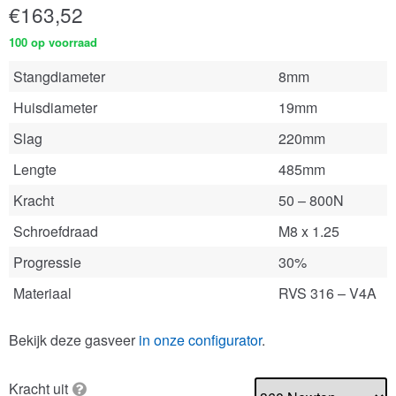
€
163,52
100 op voorraad
Stangdiameter
8mm
Huisdiameter
19mm
Slag
220mm
Lengte
485mm
Kracht
50 – 800N
Schroefdraad
M8 x 1.25
Progressie
30%
Materiaal
RVS 316 – V4A
Bekijk deze gasveer
in onze configurator
.
Kracht uit