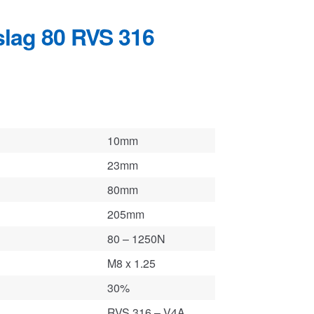
10mm
23mm
80mm
205mm
80 – 1250N
M8 x 1.25
30%
RVS 316 – V4A
figurator
.