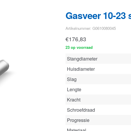
€
176,83
23 op voorraad
Stangdiameter
Huisdiameter
Slag
Lengte
Kracht
Schroefdraad
Progressie
Materiaal
Bekijk deze gasveer
in onze con