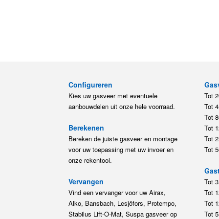
Configureren
Gas
Kies uw gasveer met eventuele
Tot 
aanbouwdelen uit onze hele voorraad.
Tot 
Tot 
Berekenen
Tot 
Bereken de juiste gasveer en montage
Tot 
voor uw toepassing met uw invoer en
Tot 
onze rekentool.
Gast
Vervangen
Tot 
Vind een vervanger voor uw Airax,
Tot 
Alko, Bansbach, Lesjöfors, Protempo,
Tot 
Stabilus Lift-O-Mat, Suspa gasveer op
Tot 
artikelnummer.