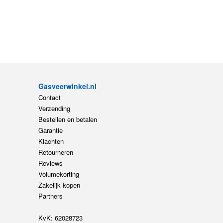
Gasveerwinkel.nl
Contact
Verzending
Bestellen en betalen
Garantie
Klachten
Retourneren
Reviews
Volumekorting
Zakelijk kopen
Partners
KvK: 62028723
14
BTW: NL854604728B01