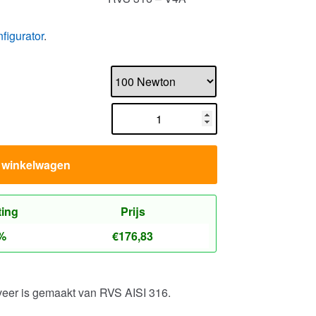
n winkelwagen
ting
Prijs
%
€
176,83
veer is gemaakt van RVS AISI 316.