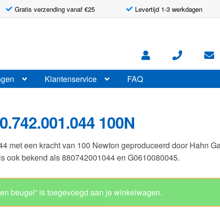
Gratis verzending vanaf €25
Levertijd 1-3 werkdagen
ngen
Klantenservice
FAQ
0.742.001.044 100N
044 met een kracht van 100 Newton geproduceerd door Hahn G
r is ook bekend als 880742001044 en G0610080045.
Gasveer 10-23 
Artikelnummer: G0610080045