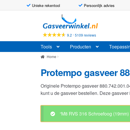
Unieke rekentool
Persoonlijk advies
Ga
Ga
door
naar
naar
de
-
9.2
5109 reviews
navigatie
inhoud
Tools
Producten
Toepassi
Home
Protempo gasveer 88
Originele Protempo gasveer 880.742.001.
kunt u de gasveer bestellen. Deze gasvee