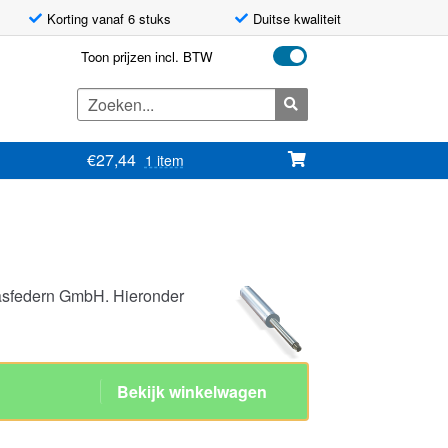
Korting vanaf 6 stuks
Duitse kwaliteit
Toon prijzen incl. BTW
Zoeken
naar:
€
27,44
1 item
asfedern GmbH. Hieronder
slag 80 RVS 316