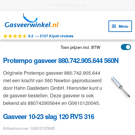
Gratis verzending vanaf €25
Ga
Ga
door
naar
Menu
naar
de
9.2
—
5107 Kiyoh reviews
navigatie
inhoud
Subm
Tools
uitv
Toon prijzen incl. BTW
Subm
Producten
uitv
Protempo gasveer 880.742.905.644 560N
Subm
Toepassingen
uitv
Originele Protempo gasveer 880.742.905.644
Subm
Klantenservice
met een kracht van 560 Newton geproduceerd
uitv
FAQ
door Hahn Gasfedern GmbH. Hieronder kunt u
de gasveer bestellen. Deze gasveer is ook
bekend als 880742905644 en G0610120045.
Gasveer 10-23 slag 120 RVS 316
Artikelnummer: G0610120045