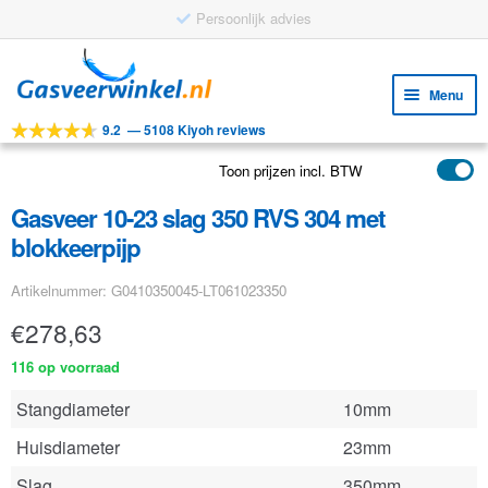
Persoonlijk advies
Ga
Ga
door
naar
Menu
naar
de
9.2
—
5108 Kiyoh reviews
navigatie
inhoud
Subm
Tools
uitv
Toon prijzen incl. BTW
Subm
Producten
uitv
Gasveer 10-23 slag 350 RVS 304 met
Subm
Toepassingen
blokkeerpijp
uitv
Subm
Klantenservice
Artikelnummer: G0410350045-LT061023350
uitv
FAQ
€
278,63
116 op voorraad
Stangdiameter
10mm
Huisdiameter
23mm
Slag
350mm