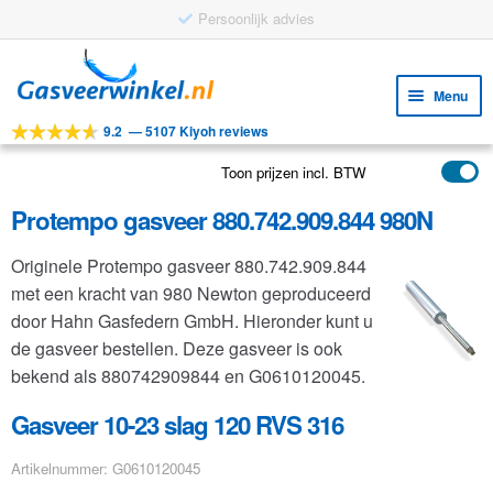
Persoonlijk advies
Ga
Ga
door
naar
Menu
naar
de
9.2
—
5107 Kiyoh reviews
navigatie
inhoud
Subm
Tools
uitv
Toon prijzen incl. BTW
Subm
Producten
uitv
Protempo gasveer 880.742.909.844 980N
Subm
Toepassingen
uitv
Originele Protempo gasveer 880.742.909.844
Subm
Klantenservice
met een kracht van 980 Newton geproduceerd
uitv
FAQ
door Hahn Gasfedern GmbH. Hieronder kunt u
de gasveer bestellen. Deze gasveer is ook
bekend als 880742909844 en G0610120045.
Gasveer 10-23 slag 120 RVS 316
Artikelnummer: G0610120045