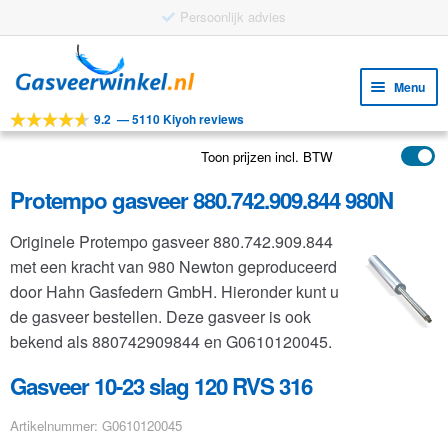
Ga
Ga
door
naar
Menu
naar
de
9.2
—
5110 Kiyoh reviews
navigatie
inhoud
Subm
Tools
uitv
Toon prijzen incl. BTW
Subm
Producten
uitv
Protempo gasveer 880.742.909.844 980N
Subm
Toepassingen
uitv
Originele Protempo gasveer 880.742.909.844
Subm
Klantenservice
met een kracht van 980 Newton geproduceerd
uitv
FAQ
door Hahn Gasfedern GmbH. Hieronder kunt u
de gasveer bestellen. Deze gasveer is ook
bekend als 880742909844 en G0610120045.
Gasveer 10-23 slag 120 RVS 316
Artikelnummer: G0610120045