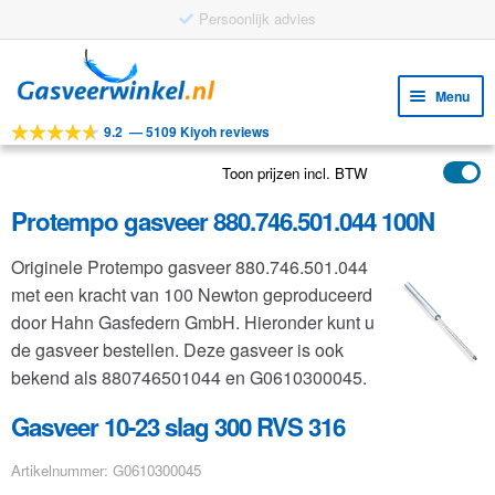
Ga
Ga
door
naar
Menu
naar
de
9.2
—
5109 Kiyoh reviews
navigatie
inhoud
Subm
Tools
uitv
Toon prijzen incl. BTW
Subm
Producten
uitv
Protempo gasveer 880.746.501.044 100N
Subm
Toepassingen
uitv
Originele Protempo gasveer 880.746.501.044
Subm
Klantenservice
met een kracht van 100 Newton geproduceerd
uitv
FAQ
door Hahn Gasfedern GmbH. Hieronder kunt u
de gasveer bestellen. Deze gasveer is ook
bekend als 880746501044 en G0610300045.
Gasveer 10-23 slag 300 RVS 316
Artikelnummer: G0610300045