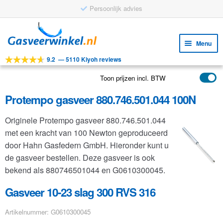
Persoonlijk advies
Ga
Ga
door
naar
Menu
naar
de
9.2
—
5110 Kiyoh reviews
navigatie
inhoud
Subm
Tools
uitv
Toon prijzen incl. BTW
Subm
Producten
uitv
Protempo gasveer 880.746.501.044 100N
Subm
Toepassingen
uitv
Originele Protempo gasveer 880.746.501.044
Subm
Klantenservice
met een kracht van 100 Newton geproduceerd
uitv
FAQ
door Hahn Gasfedern GmbH. Hieronder kunt u
de gasveer bestellen. Deze gasveer is ook
bekend als 880746501044 en G0610300045.
Gasveer 10-23 slag 300 RVS 316
Artikelnummer: G0610300045