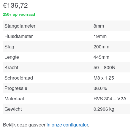
€
136,72
250+ op voorraad
Stangdiameter
8mm
Huisdiameter
19mm
Slag
200mm
Lengte
445mm
Kracht
50 – 800N
Schroefdraad
M8 x 1.25
Progressie
36.0%
Materiaal
RVS 304 – V2A
Gewicht
0.2906 kg
Bekijk deze gasveer
in onze configurator
.