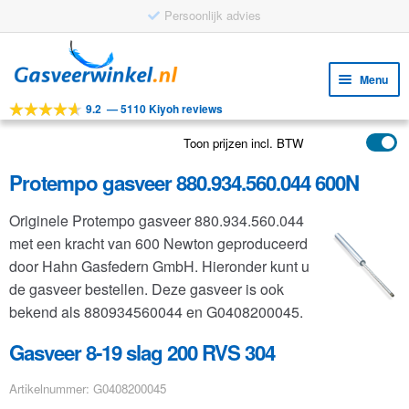
Persoonlijk advies
Ga
Ga
door
naar
Menu
naar
de
9.2
—
5110 Kiyoh reviews
navigatie
inhoud
Subm
Tools
uitv
Toon prijzen incl. BTW
Subm
Producten
uitv
Protempo gasveer 880.934.560.044 600N
Subm
Toepassingen
uitv
Originele Protempo gasveer 880.934.560.044
Subm
Klantenservice
met een kracht van 600 Newton geproduceerd
uitv
FAQ
door Hahn Gasfedern GmbH. Hieronder kunt u
de gasveer bestellen. Deze gasveer is ook
bekend als 880934560044 en G0408200045.
Gasveer 8-19 slag 200 RVS 304
Artikelnummer: G0408200045