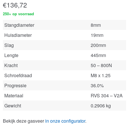
€
136,72
250+ op voorraad
Stangdiameter
8mm
Huisdiameter
19mm
Slag
200mm
Lengte
445mm
Kracht
50 – 800N
Schroefdraad
M8 x 1.25
Progressie
36.0%
Materiaal
RVS 304 – V2A
Gewicht
0.2906 kg
Bekijk deze gasveer
in onze configurator
.