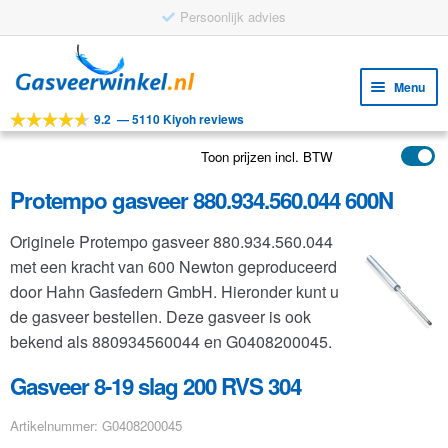
Persoonlijk advies
Ga
Ga
door
naar
Menu
naar
de
9.2
—
5110 Kiyoh reviews
navigatie
inhoud
Subm
Tools
uitv
Toon prijzen incl. BTW
Subm
Producten
uitv
Protempo gasveer 880.934.560.044 600N
Subm
Toepassingen
uitv
Originele Protempo gasveer 880.934.560.044
Subm
Klantenservice
met een kracht van 600 Newton geproduceerd
uitv
FAQ
door Hahn Gasfedern GmbH. Hieronder kunt u
de gasveer bestellen. Deze gasveer is ook
bekend als 880934560044 en G0408200045.
Gasveer 8-19 slag 200 RVS 304
Artikelnummer: G0408200045