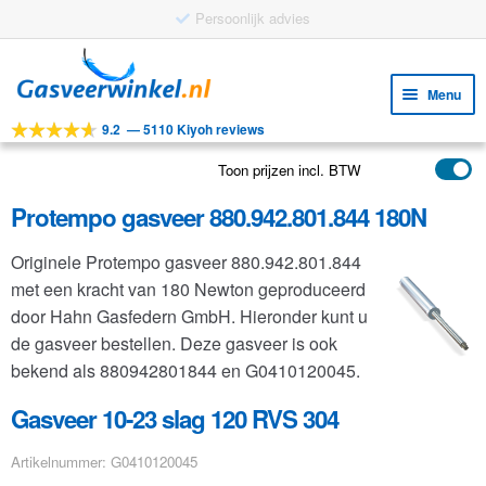
Ga
Ga
door
naar
Menu
naar
de
9.2
—
5110 Kiyoh reviews
navigatie
inhoud
Subm
Tools
uitv
Toon prijzen incl. BTW
Subm
Producten
uitv
Protempo gasveer 880.942.801.844 180N
Subm
Toepassingen
uitv
Originele Protempo gasveer 880.942.801.844
Subm
Klantenservice
met een kracht van 180 Newton geproduceerd
uitv
FAQ
door Hahn Gasfedern GmbH. Hieronder kunt u
de gasveer bestellen. Deze gasveer is ook
bekend als 880942801844 en G0410120045.
Gasveer 10-23 slag 120 RVS 304
Artikelnummer: G0410120045