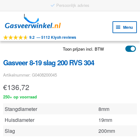
Persoonlijk advies
Ga
Ga
door
naar
Menu
naar
de
9.2
—
5112 Kiyoh reviews
navigatie
inhoud
Subm
Tools
uitv
Toon prijzen incl. BTW
Subm
Producten
uitv
Gasveer 8-19 slag 200 RVS 304
Subm
Toepassingen
uitv
Artikelnummer: G0408200045
Subm
Klantenservice
uitv
€
136,72
FAQ
250+ op voorraad
Stangdiameter
8mm
Huisdiameter
19mm
Slag
200mm