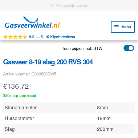
Persoonlijk advies
Ga
Ga
door
naar
Menu
naar
de
9.2
—
5110 Kiyoh reviews
navigatie
inhoud
Subm
Tools
uitv
Toon prijzen incl. BTW
Subm
Producten
uitv
Gasveer 8-19 slag 200 RVS 304
Subm
Toepassingen
uitv
Artikelnummer: G0408200045
Subm
Klantenservice
uitv
€
136,72
FAQ
250+ op voorraad
Stangdiameter
8mm
Huisdiameter
19mm
Slag
200mm