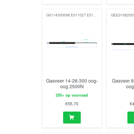
G0114300096 E011027 E011027 2500N
GEE0108200
Gasveer 14-28-300 oog-
Gasveer 8
oog 2500N
oog
250+ op voorraad
€
55,70
€