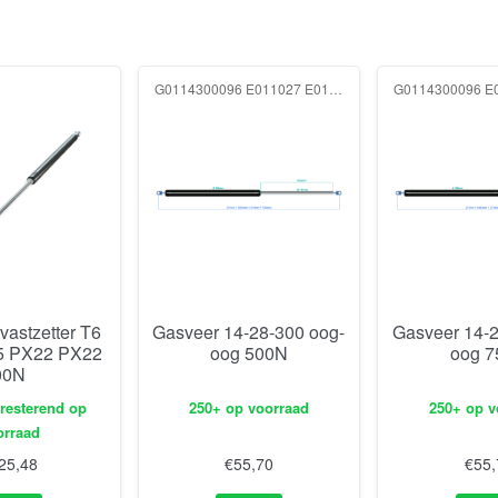
G0114300096 E011027 E011027 500N
vastzetter T6
Gasveer 14-28-300 oog-
Gasveer 14-2
5 PX22 PX22
oog 500N
oog 
00N
 resterend op
250+ op voorraad
250+ op v
orraad
25,48
€
55,70
€
55,