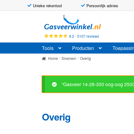
Unieke rekentool
Persoonlijk advies
Ga
Ga
door
naar
naar
de
-
9.2
5107 reviews
navigatie
inhoud
Tools
Producten
Toepassi
Home
Diversen
Overig
“Gasveer 14-28-300 oog-oog 2500
Overig