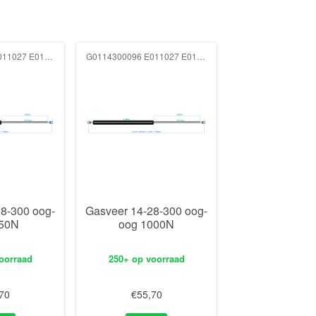
G0114300096 E011027 E011027 750N
G0114300096 E011027 E011027 1000N
8-300 oog-
Gasveer 14-28-300 oog-
750N
oog 1000N
oorraad
250+ op voorraad
70
€
55,70