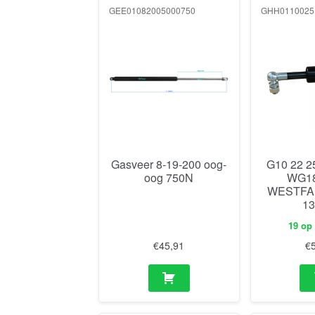
GEE01082005000750
GHH0110025
Gasveer 8-19-200 oog-
G10 22 2
oog 750N
WG18
WESTFAL
1
19 op
€
45,91
€