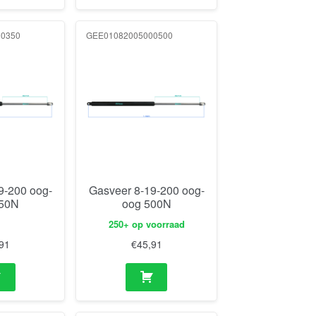
00350
GEE01082005000500
9-200 oog-
Gasveer 8-19-200 oog-
350N
oog 500N
250+ op voorraad
91
€
45,91