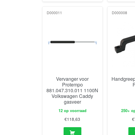
D000011
D000008
Vervanger voor
Handgreep
Protempo
881.047.310.011 1100N
Volkswagen Caddy
gasveer
12 op voorraad
250+ o
€
118,63
€