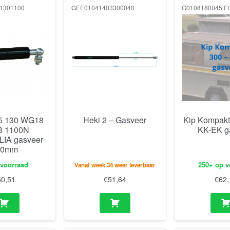
1301100
GEE01041403300040
5 130 WG18
Heki 2 – Gasveer
Kip Kompakt
 1100N
KK-EK g
IA gasveer
30mm
 voorraad
250+ op v
Vanaf week 34 weer leverbaar
50,51
€
51,64
€
62,