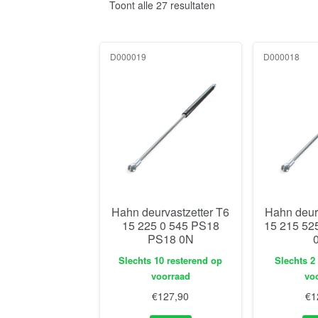
Toont alle 27 resultaten
D000019
D000018
Hahn deurvastzetter T6
Hahn deur
15 225 0 545 PS18
15 215 52
PS18 0N
Slechts 10 resterend op
Slechts 2
voorraad
vo
€
127,90
€
1