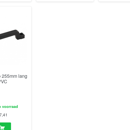
 255mm lang
PVC
p voorraad
7,41