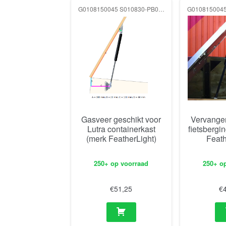
G0108150045 S010830-PB0113 E010819-BH0110 150N
Gasveer geschikt voor
Vervange
Lutra containerkast
fietsbergi
(merk FeatherLight)
Feath
250+ op voorraad
250+ o
€
51,25
€