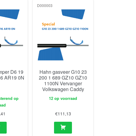
D000003
mper D6 19
Hahn gasveer G10 23
16 AR19 0N
200 1 689 GZ10 GZ10
1100N Vervanger
Volkswagen Caddy
sterend op
12 op voorraad
aad
,41
€
111,13