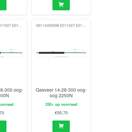
G0114300096 E011027 E011027 2000N
G0114300096 E011027 E011027 2250N
8-300 oog-
Gasveer 14-28-300 oog-
000N
oog 2250N
oorraad
250+ op voorraad
70
€
55,70