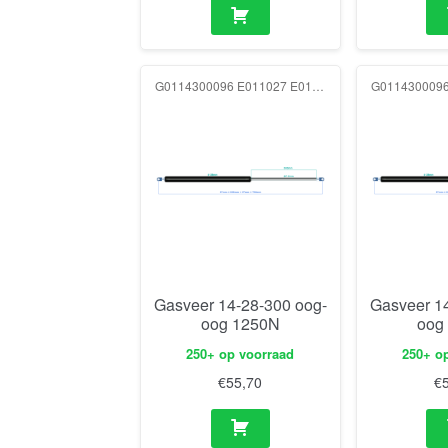
G0114300096 E011027 E011027 1250N
Gasveer 14-28-300 oog-
Gasveer 1
oog 1250N
oog
250+ op voorraad
250+ o
€
55,70
€