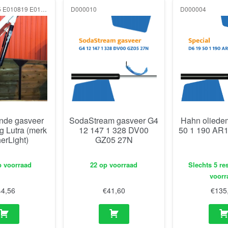
G0108150045 E010819 E010819 150N
D000010
D000004
nde gasveer
SodaStream gasveer G4
Hahn oliede
ng Lutra (merk
12 147 1 328 DV00
50 1 190 AR
erLight)
GZ05 27N
p voorraad
22 op voorraad
Slechts 5 re
voorr
44,56
€
41,60
€
135