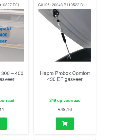
G0108180045 E010827 E010819 250N
G0106120048 B110522 B110522 75N
 300 – 400
Hapro Probox Comfort
asveer
430 EF gasveer
oorraad
249 op voorraad
11
€
49,16