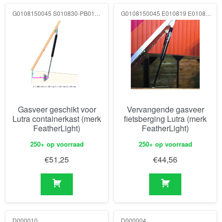
G0108150045 S010830-PB0113 E010819-BH0110 150N
G0108150045 E010819 E010819 150N
Gasveer geschikt voor
Vervangende gasveer
Lutra containerkast (merk
fietsberging Lutra (merk
FeatherLight)
FeatherLight)
250+ op voorraad
250+ op voorraad
€
51,25
€
44,56
D000010
D000004