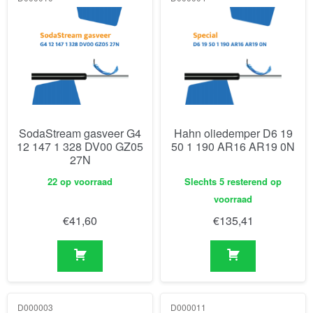
SodaStream gasveer G4
Hahn oliedemper D6 19
12 147 1 328 DV00 GZ05
50 1 190 AR16 AR19 0N
27N
22 op voorraad
Slechts 5 resterend op
voorraad
€
41,60
€
135,41
D000003
D000011