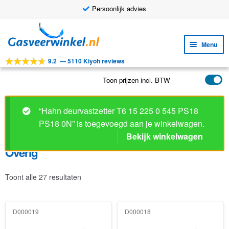
Persoonlijk advies
Ga
Ga
door
naar
Menu
naar
de
9.2
—
5110 Kiyoh reviews
navigatie
inhoud
Subm
Tools
uitv
Toon prijzen incl. BTW
Subm
Producten
uitv
Subm
Toepassingen
“Hahn deurvastzetter T6 15 225 0 545 PS18
uitv
PS18 0N” is toegevoegd aan je winkelwagen.
Subm
Klantenservice
Bekijk winkelwagen
uitv
FAQ
Overig
Toont alle 27 resultaten
D000019
D000018