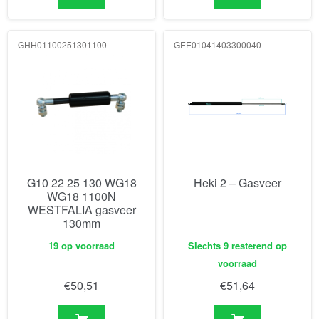
GHH01100251301100
GEE01041403300040
G10 22 25 130 WG18
Heki 2 – Gasveer
WG18 1100N
WESTFALIA gasveer
130mm
19 op voorraad
Slechts 9 resterend op
voorraad
€
50,51
€
51,64