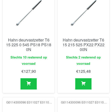
Hahn deurvastzetter T6
Hahn deurvastzetter T6
15 225 0 545 PS18 PS18
15 215 525 PX22 PX22
0N
00N
Slechts 10 resterend op
Slechts 2 resterend op
voorraad
voorraad
€
127,90
€
125,48
G0114300096 E011027 E011027 500N
G0114300096 E011027 E011027 750N