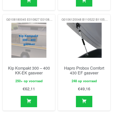
G0108180045 E010827 E010819 250N
G0106120048 B110522 B110522 75N
Kip Kompakt 300 – 400
Hapro Probox Comfort
KK-EK gasveer
430 EF gasveer
250+ op voorraad
248 op voorraad
€
62,11
€
49,16