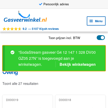
Persoonlijk advies
Ga
Ga
door
naar
Menu
naar
de
9.2
—
5107 Kiyoh reviews
navigatie
inhoud
Subm
Tools
uitv
Toon prijzen incl. BTW
Subm
Producten
uitv
Subm
Toepassingen
“SodaStream gasveer G4 12 147 1 328 DV00
uitv
GZ05 27N” is toegevoegd aan je
Subm
Klantenservice
winkelwagen.
Bekijk winkelwagen
uitv
FAQ
Overig
Toont alle 27 resultaten
D000019
D000018