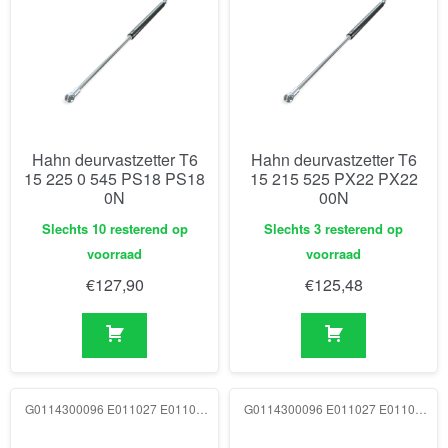
Hahn deurvastzetter T6
Hahn deurvastzetter T6
15 225 0 545 PS18 PS18
15 215 525 PX22 PX22
0N
00N
Slechts 10 resterend op
Slechts 3 resterend op
voorraad
voorraad
€
127,90
€
125,48
G0114300096 E011027 E011027 500N
G0114300096 E011027 E011027 750N