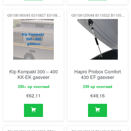
G0108180045 E010827 E010819 250N
G0106120048 B110522 B110522 75N
Kip Kompakt 300 – 400
Hapro Probox Comfort
KK-EK gasveer
430 EF gasveer
250+ op voorraad
249 op voorraad
€
62,11
€
49,16