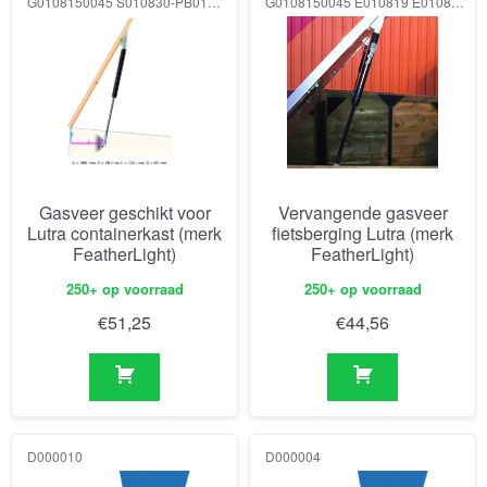
G0108150045 S010830-PB0113 E010819-BH0110 150N
G0108150045 E010819 E010819 150N
Gasveer geschikt voor
Vervangende gasveer
Lutra containerkast (merk
fietsberging Lutra (merk
FeatherLight)
FeatherLight)
250+ op voorraad
250+ op voorraad
€
51,25
€
44,56
D000010
D000004