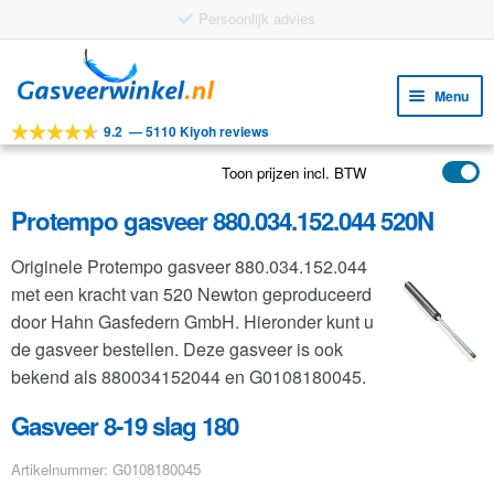
Gratis verzending vanaf €25
Ga
Ga
door
naar
Menu
naar
de
9.2
—
5110 Kiyoh reviews
navigatie
inhoud
Subm
Tools
uitv
Toon prijzen incl. BTW
Subm
Producten
uitv
Protempo gasveer 880.034.152.044 520N
Subm
Toepassingen
uitv
Originele Protempo gasveer 880.034.152.044
Subm
Klantenservice
met een kracht van 520 Newton geproduceerd
uitv
FAQ
door Hahn Gasfedern GmbH. Hieronder kunt u
de gasveer bestellen. Deze gasveer is ook
bekend als 880034152044 en G0108180045.
Gasveer 8-19 slag 180
Artikelnummer: G0108180045