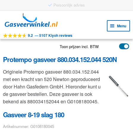
Ga
Ga
door
naar
Menu
naar
de
9.2
—
5107 Kiyoh reviews
navigatie
inhoud
Subm
Tools
uitv
Toon prijzen incl. BTW
Subm
Producten
uitv
Protempo gasveer 880.034.152.044 520N
Subm
Toepassingen
uitv
Originele Protempo gasveer 880.034.152.044
Subm
Klantenservice
met een kracht van 520 Newton geproduceerd
uitv
FAQ
door Hahn Gasfedern GmbH. Hieronder kunt u
de gasveer bestellen. Deze gasveer is ook
bekend als 880034152044 en G0108180045.
Gasveer 8-19 slag 180
Artikelnummer: G0108180045