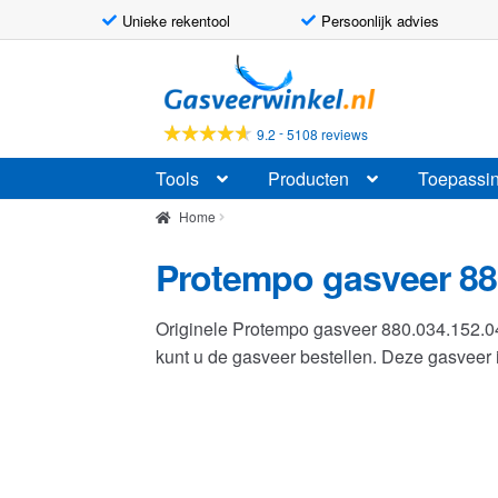
Unieke rekentool
Persoonlijk advies
Ga
Ga
door
naar
naar
de
-
9.2
5108 reviews
navigatie
inhoud
Tools
Producten
Toepassi
Home
Protempo gasveer 88
Originele Protempo gasveer 880.034.152.
kunt u de gasveer bestellen. Deze gasvee