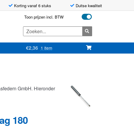
Korting vanaf 6 stuks
Duitse kwaliteit
Toon prijzen incl. BTW
Zoeken
naar:
€
2,36
1 item
asfedern GmbH. Hieronder
lag 180