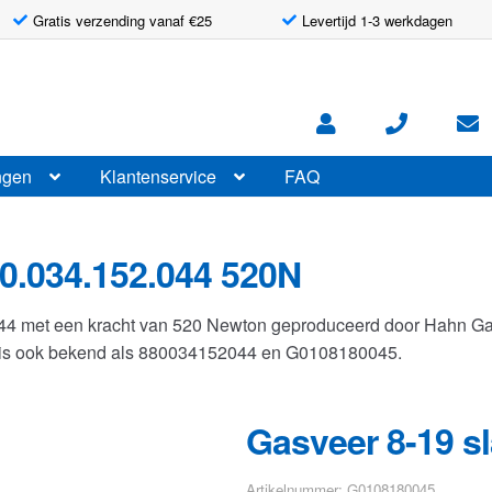
Gratis verzending vanaf €25
Levertijd 1-3 werkdagen
ngen
Klantenservice
FAQ
0.034.152.044 520N
044 met een kracht van 520 Newton geproduceerd door Hahn G
r is ook bekend als 880034152044 en G0108180045.
Gasveer 8-19 s
Artikelnummer: G0108180045