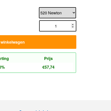
n winkelwagen
rting
Prijs
0%
€
57,74