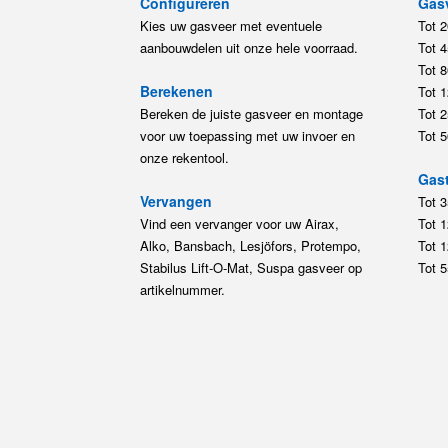
Configureren
Gas
Kies uw gasveer met eventuele
Tot 
aanbouwdelen uit onze hele voorraad.
Tot 
Tot 
Berekenen
Tot 
Bereken de juiste gasveer en montage
Tot 
voor uw toepassing met uw invoer en
Tot 
onze rekentool.
Gast
Vervangen
Tot 
Vind een vervanger voor uw Airax,
Tot 
Alko, Bansbach, Lesjöfors, Protempo,
Tot 
Stabilus Lift-O-Mat, Suspa gasveer op
Tot 
artikelnummer.