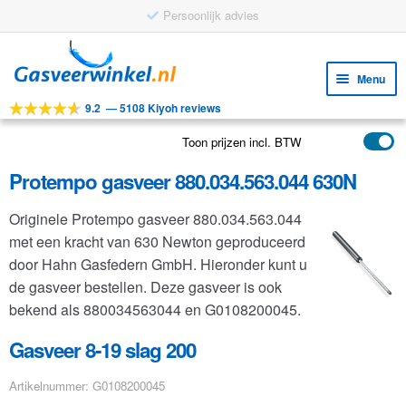
Persoonlijk advies
Ga
Ga
door
naar
Menu
naar
de
9.2
—
5108 Kiyoh reviews
navigatie
inhoud
Subm
Tools
uitv
Toon prijzen incl. BTW
Subm
Producten
uitv
Protempo gasveer 880.034.563.044 630N
Subm
Toepassingen
uitv
Originele Protempo gasveer 880.034.563.044
Subm
Klantenservice
met een kracht van 630 Newton geproduceerd
uitv
FAQ
door Hahn Gasfedern GmbH. Hieronder kunt u
de gasveer bestellen. Deze gasveer is ook
bekend als 880034563044 en G0108200045.
Gasveer 8-19 slag 200
Artikelnummer: G0108200045