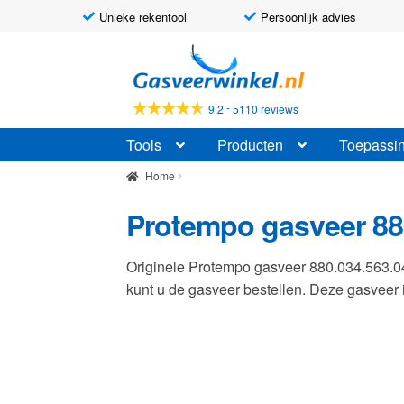
Unieke rekentool
Persoonlijk advies
Ga
Ga
door
naar
naar
de
-
9.2
5110 reviews
navigatie
inhoud
Tools
Producten
Toepassi
Home
Protempo gasveer 88
Originele Protempo gasveer 880.034.563.
kunt u de gasveer bestellen. Deze gasvee