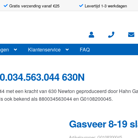
Gratis verzending vanaf €25
Levertijd 1-3 werkdagen
ngen
Klantenservice
FAQ
0.034.563.044 630N
044 met een kracht van 630 Newton geproduceerd door Hahn G
r is ook bekend als 880034563044 en G0108200045.
Gasveer 8-19 s
Artikelnummer: G0108200045