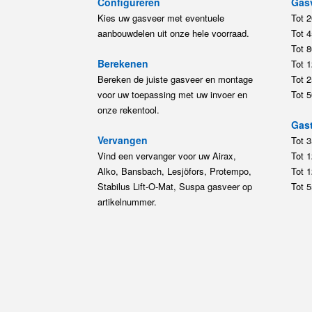
Configureren
Gas
Kies uw gasveer met eventuele
Tot 
aanbouwdelen uit onze hele voorraad.
Tot 
Tot 
Berekenen
Tot 
Bereken de juiste gasveer en montage
Tot 
voor uw toepassing met uw invoer en
Tot 
onze rekentool.
Gast
Vervangen
Tot 
Vind een vervanger voor uw Airax,
Tot 
Alko, Bansbach, Lesjöfors, Protempo,
Tot 
Stabilus Lift-O-Mat, Suspa gasveer op
Tot 
artikelnummer.