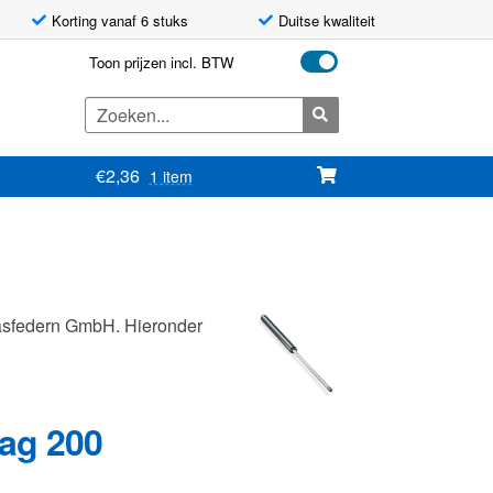
Korting vanaf 6 stuks
Duitse kwaliteit
Toon prijzen incl. BTW
Zoeken
naar:
€
2,36
1 item
asfedern GmbH. Hieronder
lag 200