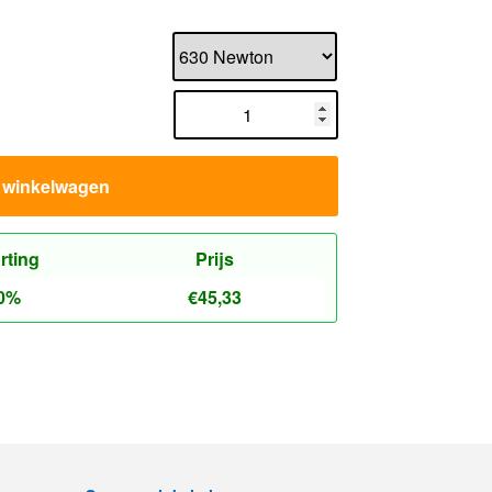
n winkelwagen
rting
Prijs
0%
€
45,33