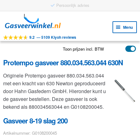
Ga
Ga
door
naar
Menu
naar
de
9.2
—
5109 Kiyoh reviews
navigatie
inhoud
Subm
Tools
uitv
Toon prijzen incl. BTW
Subm
Producten
uitv
Protempo gasveer 880.034.563.044 630N
Subm
Toepassingen
uitv
Originele Protempo gasveer 880.034.563.044
Subm
Klantenservice
met een kracht van 630 Newton geproduceerd
uitv
FAQ
door Hahn Gasfedern GmbH. Hieronder kunt u
de gasveer bestellen. Deze gasveer is ook
bekend als 880034563044 en G0108200045.
Gasveer 8-19 slag 200
Artikelnummer: G0108200045