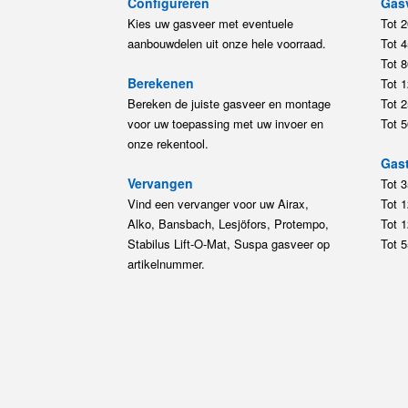
Configureren
Gas
Kies uw gasveer met eventuele
Tot 
aanbouwdelen uit onze hele voorraad.
Tot 
Tot 
Berekenen
Tot 
Bereken de juiste gasveer en montage
Tot 
voor uw toepassing met uw invoer en
Tot 
onze rekentool.
Gast
Vervangen
Tot 
Vind een vervanger voor uw Airax,
Tot 
Alko, Bansbach, Lesjöfors, Protempo,
Tot 
Stabilus Lift-O-Mat, Suspa gasveer op
Tot 
artikelnummer.