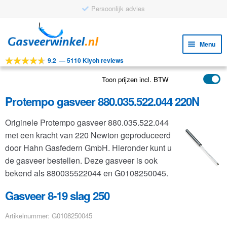
Persoonlijk advies
Ga
Ga
door
naar
Menu
naar
de
9.2
—
5110 Kiyoh reviews
navigatie
inhoud
Subm
Tools
uitv
Toon prijzen incl. BTW
Subm
Producten
uitv
Protempo gasveer 880.035.522.044 220N
Subm
Toepassingen
uitv
Originele Protempo gasveer 880.035.522.044
Subm
Klantenservice
met een kracht van 220 Newton geproduceerd
uitv
FAQ
door Hahn Gasfedern GmbH. Hieronder kunt u
de gasveer bestellen. Deze gasveer is ook
bekend als 880035522044 en G0108250045.
Gasveer 8-19 slag 250
Artikelnummer: G0108250045