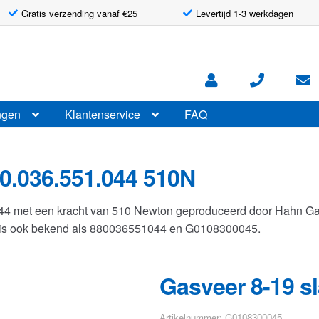
Gratis verzending vanaf €25
Levertijd 1-3 werkdagen
ngen
Klantenservice
FAQ
0.036.551.044 510N
044 met een kracht van 510 Newton geproduceerd door Hahn G
r is ook bekend als 880036551044 en G0108300045.
Gasveer 8-19 s
Artikelnummer: G0108300045