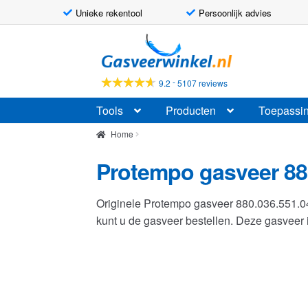
Unieke rekentool
Persoonlijk advies
Ga
Ga
door
naar
naar
de
-
9.2
5107 reviews
navigatie
inhoud
Tools
Producten
Toepassi
Home
Protempo gasveer 88
Originele Protempo gasveer 880.036.551.
kunt u de gasveer bestellen. Deze gasvee