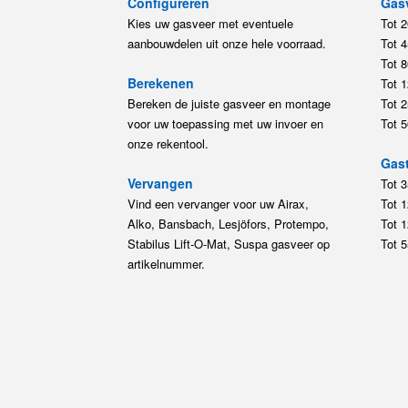
Configureren
Gas
Kies uw gasveer met eventuele
Tot 
aanbouwdelen uit onze hele voorraad.
Tot 
Tot 
Berekenen
Tot 
Bereken de juiste gasveer en montage
Tot 
voor uw toepassing met uw invoer en
Tot 
onze rekentool.
Gast
Vervangen
Tot 
Vind een vervanger voor uw Airax,
Tot 
Alko, Bansbach, Lesjöfors, Protempo,
Tot 
Stabilus Lift-O-Mat, Suspa gasveer op
Tot 
artikelnummer.