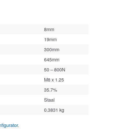
8mm
19mm
300mm
645mm
50 – 800N
M8 x 1.25
35.7%
Staal
0.3831 kg
figurator
.