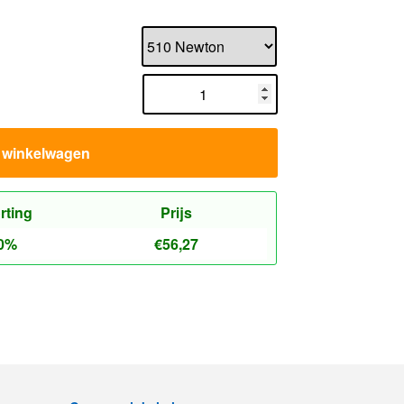
n winkelwagen
rting
Prijs
0%
€
56,27