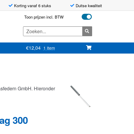
Korting vanaf 6 stuks
Duitse kwaliteit
Toon prijzen incl. BTW
Zoeken
naar:
€
12,04
1 item
asfedern GmbH. Hieronder
lag 300