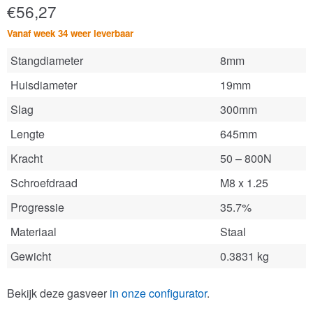
€
56,27
Vanaf week 34 weer leverbaar
Stangdiameter
8mm
Huisdiameter
19mm
Slag
300mm
Lengte
645mm
Kracht
50 – 800N
Schroefdraad
M8 x 1.25
Progressie
35.7%
Materiaal
Staal
Gewicht
0.3831 kg
Bekijk deze gasveer
in onze configurator
.