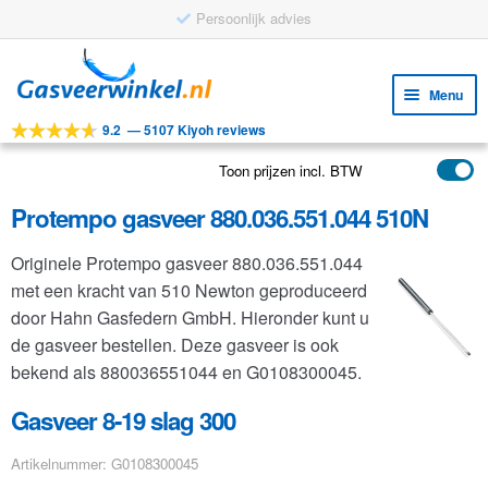
Persoonlijk advies
Ga
Ga
door
naar
Menu
naar
de
9.2
—
5107 Kiyoh reviews
navigatie
inhoud
Subm
Tools
uitv
Toon prijzen incl. BTW
Subm
Producten
uitv
Protempo gasveer 880.036.551.044 510N
Subm
Toepassingen
uitv
Originele Protempo gasveer 880.036.551.044
Subm
Klantenservice
met een kracht van 510 Newton geproduceerd
uitv
FAQ
door Hahn Gasfedern GmbH. Hieronder kunt u
de gasveer bestellen. Deze gasveer is ook
bekend als 880036551044 en G0108300045.
Gasveer 8-19 slag 300
Artikelnummer: G0108300045