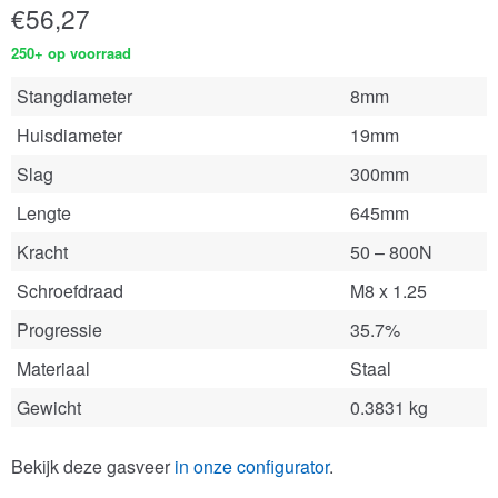
€
56,27
250+ op voorraad
Stangdiameter
8mm
Huisdiameter
19mm
Slag
300mm
Lengte
645mm
Kracht
50 – 800N
Schroefdraad
M8 x 1.25
Progressie
35.7%
Materiaal
Staal
Gewicht
0.3831 kg
Bekijk deze gasveer
in onze configurator
.