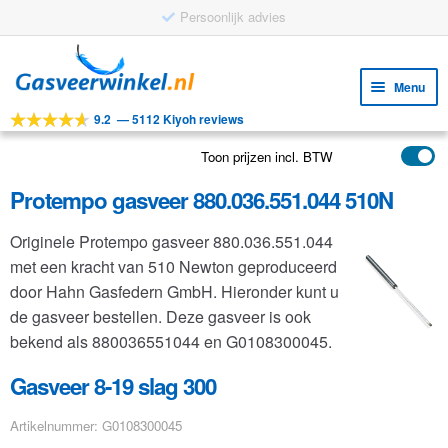
Persoonlijk advies
Ga
Ga
door
naar
Menu
naar
de
9.2
—
5112 Kiyoh reviews
navigatie
inhoud
Subm
Tools
uitv
Toon prijzen incl. BTW
Subm
Producten
uitv
Protempo gasveer 880.036.551.044 510N
Subm
Toepassingen
uitv
Originele Protempo gasveer 880.036.551.044
Subm
Klantenservice
met een kracht van 510 Newton geproduceerd
uitv
FAQ
door Hahn Gasfedern GmbH. Hieronder kunt u
de gasveer bestellen. Deze gasveer is ook
bekend als 880036551044 en G0108300045.
Gasveer 8-19 slag 300
Artikelnummer: G0108300045