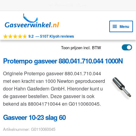
Gratis verzending vanaf €25
Ga
Ga
door
naar
Menu
naar
de
9.2
—
5107 Kiyoh reviews
navigatie
inhoud
Subm
Tools
uitv
Toon prijzen incl. BTW
Subm
Producten
uitv
Protempo gasveer 880.041.710.044 1000N
Subm
Toepassingen
uitv
Originele Protempo gasveer 880.041.710.044
Subm
Klantenservice
met een kracht van 1000 Newton geproduceerd
uitv
FAQ
door Hahn Gasfedern GmbH. Hieronder kunt u
de gasveer bestellen. Deze gasveer is ook
bekend als 880041710044 en G0110060045.
Gasveer 10-23 slag 60
Artikelnummer: G0110060045