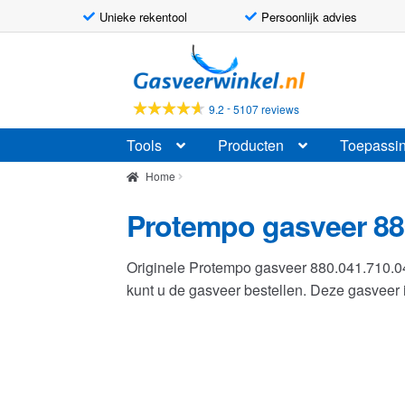
Unieke rekentool
Persoonlijk advies
Ga
Ga
door
naar
naar
de
-
9.2
5107 reviews
navigatie
inhoud
Tools
Producten
Toepassi
Home
Protempo gasveer 88
Originele Protempo gasveer 880.041.710.
kunt u de gasveer bestellen. Deze gasvee