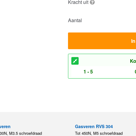
Kracht uit
Aantal
I
Ko
1 - 5
veren
Gasveren RVS 304
200N, M3.5 schroefdraad
Tot 450N, M5 schroefdraad