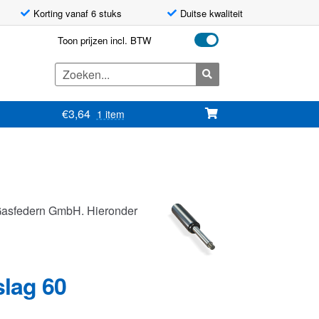
Korting vanaf 6 stuks
Duitse kwaliteit
Toon prijzen incl. BTW
Zoeken
naar:
€
3,64
1 item
Gasfedern GmbH. Hieronder
slag 60