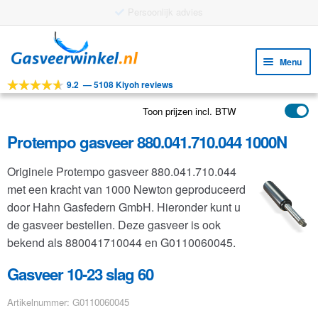
Gratis verzending vanaf €25
Ga
Ga
door
naar
Menu
naar
de
9.2
—
5108 Kiyoh reviews
navigatie
inhoud
Subm
Tools
uitv
Toon prijzen incl. BTW
Subm
Producten
uitv
Protempo gasveer 880.041.710.044 1000N
Subm
Toepassingen
uitv
Originele Protempo gasveer 880.041.710.044
Subm
Klantenservice
met een kracht van 1000 Newton geproduceerd
uitv
FAQ
door Hahn Gasfedern GmbH. Hieronder kunt u
de gasveer bestellen. Deze gasveer is ook
bekend als 880041710044 en G0110060045.
Gasveer 10-23 slag 60
Artikelnummer: G0110060045