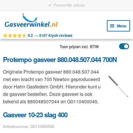
Persoonlijk advies
Ga
Ga
door
naar
Menu
naar
de
9.2
—
5107 Kiyoh reviews
navigatie
inhoud
Subm
Tools
uitv
Toon prijzen incl. BTW
Subm
Producten
uitv
Protempo gasveer 880.048.507.044 700N
Subm
Toepassingen
uitv
Originele Protempo gasveer 880.048.507.044
Subm
Klantenservice
met een kracht van 700 Newton geproduceerd
uitv
FAQ
door Hahn Gasfedern GmbH. Hieronder kunt u
de gasveer bestellen. Deze gasveer is ook
bekend als 880048507044 en G0110400045.
Gasveer 10-23 slag 400
Artikelnummer: G0110400045