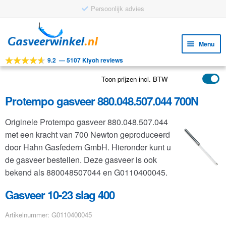
Persoonlijk advies
Ga
Ga
door
naar
Menu
naar
de
9.2
—
5107 Kiyoh reviews
navigatie
inhoud
Subm
Tools
uitv
Toon prijzen incl. BTW
Subm
Producten
uitv
Protempo gasveer 880.048.507.044 700N
Subm
Toepassingen
uitv
Originele Protempo gasveer 880.048.507.044
Subm
Klantenservice
met een kracht van 700 Newton geproduceerd
uitv
FAQ
door Hahn Gasfedern GmbH. Hieronder kunt u
de gasveer bestellen. Deze gasveer is ook
bekend als 880048507044 en G0110400045.
Gasveer 10-23 slag 400
Artikelnummer: G0110400045