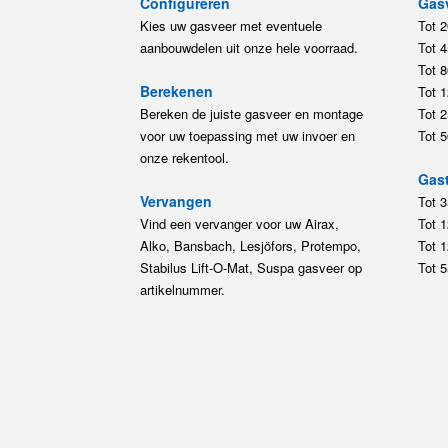
Configureren
Gas
Kies uw gasveer met eventuele
Tot 
aanbouwdelen uit onze hele voorraad.
Tot 
Tot 
Berekenen
Tot 
Bereken de juiste gasveer en montage
Tot 
voor uw toepassing met uw invoer en
Tot 
onze rekentool.
Gast
Vervangen
Tot 
Vind een vervanger voor uw Airax,
Tot 
Alko, Bansbach, Lesjöfors, Protempo,
Tot 
Stabilus Lift-O-Mat, Suspa gasveer op
Tot 
artikelnummer.