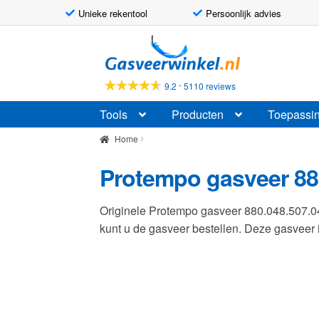
Unieke rekentool
Persoonlijk advies
Ga
Ga
door
naar
naar
de
-
9.2
5110 reviews
navigatie
inhoud
Tools
Producten
Toepassi
Home
Protempo gasveer 88
Originele Protempo gasveer 880.048.507.
kunt u de gasveer bestellen. Deze gasvee