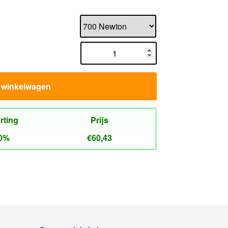
n winkelwagen
rting
Prijs
0%
€
60,43