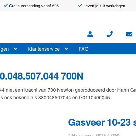
Gratis verzending vanaf €25
Levertijd 1-3 werkdagen
ngen
Klantenservice
FAQ
0.048.507.044 700N
044 met een kracht van 700 Newton geproduceerd door Hahn G
r is ook bekend als 880048507044 en G0110400045.
Gasveer 10-23 
Artikelnummer: G0110400045