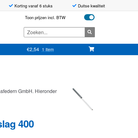
Korting vanaf 6 stuks
Duitse kwaliteit
Toon prijzen incl. BTW
Zoeken
naar:
€
2,54
1 item
asfedern GmbH. Hieronder
slag 400