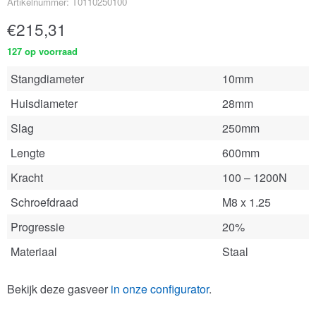
Artikelnummer: T0110250100
€
215,31
127 op voorraad
Stangdiameter
10mm
Huisdiameter
28mm
Slag
250mm
Lengte
600mm
Kracht
100 – 1200N
Schroefdraad
M8 x 1.25
Progressie
20%
Materiaal
Staal
Bekijk deze gasveer
in onze configurator
.