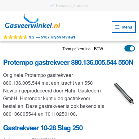
Ga
Ga
door
naar
Menu
naar
de
9.2
—
5107 Kiyoh reviews
navigatie
inhoud
Subm
Tools
uitv
Toon prijzen incl. BTW
Subm
Producten
uitv
Protempo gastrekveer 880.136.005.544 550N
Subm
Toepassingen
uitv
Originele Protempo gastrekveer
Subm
Klantenservice
880.136.005.544 met een kracht van 550
uitv
FAQ
Newton geproduceerd door Hahn Gasfedern
GmbH. Hieronder kunt u de gastrekveer
bestellen. Deze gastrekveer is ook bekend als
880136005544 en T0110250100.
Gastrekveer 10-28 Slag 250