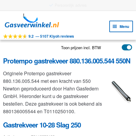
Gratis verzending vanaf €25
Ga
Ga
door
naar
Menu
naar
de
9.2
—
5107 Kiyoh reviews
navigatie
inhoud
Subm
Tools
uitv
Toon prijzen incl. BTW
Subm
Producten
uitv
Protempo gastrekveer 880.136.005.544 550N
Subm
Toepassingen
uitv
Originele Protempo gastrekveer
Subm
Klantenservice
880.136.005.544 met een kracht van 550
uitv
FAQ
Newton geproduceerd door Hahn Gasfedern
GmbH. Hieronder kunt u de gastrekveer
bestellen. Deze gastrekveer is ook bekend als
880136005544 en T0110250100.
Gastrekveer 10-28 Slag 250