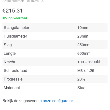
Artikelnummer: T0110250100
€
215,31
127 op voorraad
Stangdiameter
10mm
Huisdiameter
28mm
Slag
250mm
Lengte
600mm
Kracht
100 – 1200N
Schroefdraad
M8 x 1.25
Progressie
20%
Materiaal
Staal
Bekijk deze gasveer
in onze configurator
.