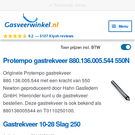
Gratis verzending vanaf €25
Ga
Ga
door
naar
Menu
naar
de
9.2
—
5107 Kiyoh reviews
navigatie
inhoud
Subm
Tools
uitv
Toon prijzen incl. BTW
Subm
Producten
uitv
Protempo gastrekveer 880.136.005.544 550N
Subm
Toepassingen
uitv
Originele Protempo gastrekveer
Subm
Klantenservice
880.136.005.544 met een kracht van 550
uitv
FAQ
Newton geproduceerd door Hahn Gasfedern
GmbH. Hieronder kunt u de gastrekveer
bestellen. Deze gastrekveer is ook bekend als
880136005544 en T0110250100.
Gastrekveer 10-28 Slag 250