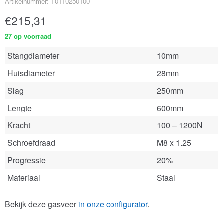
Artikelnummer: T0110250100
€
215,31
27 op voorraad
Stangdiameter
10mm
Huisdiameter
28mm
Slag
250mm
Lengte
600mm
Kracht
100 – 1200N
Schroefdraad
M8 x 1.25
Progressie
20%
Materiaal
Staal
Bekijk deze gasveer
in onze configurator
.