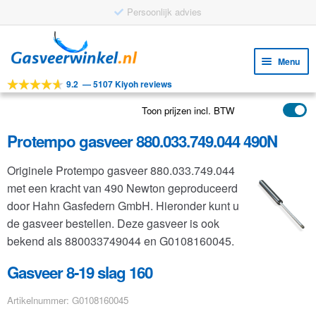
Persoonlijk advies
Ga
Ga
door
naar
Menu
naar
de
9.2
—
5107 Kiyoh reviews
navigatie
inhoud
Subm
Tools
uitv
Toon prijzen incl. BTW
Subm
Producten
uitv
Protempo gasveer 880.033.749.044 490N
Subm
Toepassingen
uitv
Originele Protempo gasveer 880.033.749.044
Subm
Klantenservice
met een kracht van 490 Newton geproduceerd
uitv
FAQ
door Hahn Gasfedern GmbH. Hieronder kunt u
de gasveer bestellen. Deze gasveer is ook
bekend als 880033749044 en G0108160045.
Gasveer 8-19 slag 160
Artikelnummer: G0108160045