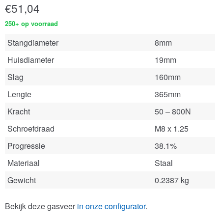
€
51,04
250+ op voorraad
Stangdiameter
8mm
Huisdiameter
19mm
Slag
160mm
Lengte
365mm
Kracht
50 – 800N
Schroefdraad
M8 x 1.25
Progressie
38.1%
Materiaal
Staal
Gewicht
0.2387 kg
Bekijk deze gasveer
in onze configurator
.