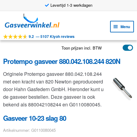
Levertijd 1-3 werkdagen
Ga
Ga
door
naar
Menu
naar
de
9.2
—
5107 Kiyoh reviews
navigatie
inhoud
Subm
Tools
uitv
Toon prijzen incl. BTW
Subm
Producten
uitv
Protempo gasveer 880.042.108.244 820N
Subm
Toepassingen
uitv
Originele Protempo gasveer 880.042.108.244
Subm
Klantenservice
met een kracht van 820 Newton geproduceerd
uitv
FAQ
door Hahn Gasfedern GmbH. Hieronder kunt u
de gasveer bestellen. Deze gasveer is ook
bekend als 880042108244 en G0110080045.
Gasveer 10-23 slag 80
Artikelnummer: G0110080045