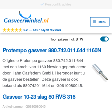
Gratis verzending vanaf €25
Ga
Ga
door
naar
Menu
naar
de
9.2
—
5107 Kiyoh reviews
navigatie
inhoud
Subm
Tools
uitv
Toon prijzen incl. BTW
Subm
Producten
uitv
Protempo gasveer 880.742.011.644 1160N
Subm
Toepassingen
uitv
Originele Protempo gasveer 880.742.011.644
Subm
Klantenservice
met een kracht van 1160 Newton geproduceerd
uitv
FAQ
door Hahn Gasfedern GmbH. Hieronder kunt u
de gasveer bestellen. Deze gasveer is ook
bekend als 880742011644 en G0610080045.
Gasveer 10-23 slag 80 RVS 316
Artikelnummer: G0610080045