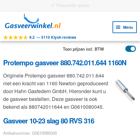
Gratis verzending vanaf €25
Ga
Ga
door
naar
Menu
naar
de
9.2
—
5110 Kiyoh reviews
navigatie
inhoud
Subm
Tools
uitv
Toon prijzen incl. BTW
Subm
Producten
uitv
Protempo gasveer 880.742.011.644 1160N
Subm
Toepassingen
uitv
Originele Protempo gasveer 880.742.011.644
Subm
Klantenservice
met een kracht van 1160 Newton geproduceerd
uitv
FAQ
door Hahn Gasfedern GmbH. Hieronder kunt u
de gasveer bestellen. Deze gasveer is ook
bekend als 880742011644 en G0610080045.
Gasveer 10-23 slag 80 RVS 316
Artikelnummer: G0610080045