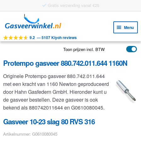
Gratis verzending vanaf €25
Ga
Ga
door
naar
Menu
naar
de
9.2
—
5107 Kiyoh reviews
navigatie
inhoud
Subm
Tools
uitv
Toon prijzen incl. BTW
Subm
Producten
uitv
Protempo gasveer 880.742.011.644 1160N
Subm
Toepassingen
uitv
Originele Protempo gasveer 880.742.011.644
Subm
Klantenservice
met een kracht van 1160 Newton geproduceerd
uitv
FAQ
door Hahn Gasfedern GmbH. Hieronder kunt u
de gasveer bestellen. Deze gasveer is ook
bekend als 880742011644 en G0610080045.
Gasveer 10-23 slag 80 RVS 316
Artikelnummer: G0610080045