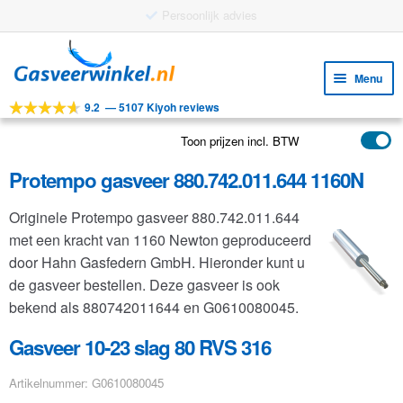
Gratis verzending vanaf €25
Ga
Ga
door
naar
Menu
naar
de
9.2
—
5107 Kiyoh reviews
navigatie
inhoud
Subm
Tools
uitv
Toon prijzen incl. BTW
Subm
Producten
uitv
Protempo gasveer 880.742.011.644 1160N
Subm
Toepassingen
uitv
Originele Protempo gasveer 880.742.011.644
Subm
Klantenservice
met een kracht van 1160 Newton geproduceerd
uitv
FAQ
door Hahn Gasfedern GmbH. Hieronder kunt u
de gasveer bestellen. Deze gasveer is ook
bekend als 880742011644 en G0610080045.
Gasveer 10-23 slag 80 RVS 316
Artikelnummer: G0610080045