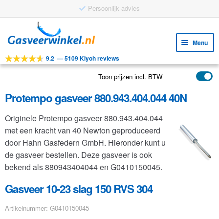
Persoonlijk advies
Ga
Ga
door
naar
Menu
naar
de
9.2
—
5109 Kiyoh reviews
navigatie
inhoud
Subm
Tools
uitv
Toon prijzen incl. BTW
Subm
Producten
uitv
Protempo gasveer 880.943.404.044 40N
Subm
Toepassingen
uitv
Originele Protempo gasveer 880.943.404.044
Subm
Klantenservice
met een kracht van 40 Newton geproduceerd
uitv
FAQ
door Hahn Gasfedern GmbH. Hieronder kunt u
de gasveer bestellen. Deze gasveer is ook
bekend als 880943404044 en G0410150045.
Gasveer 10-23 slag 150 RVS 304
Artikelnummer: G0410150045